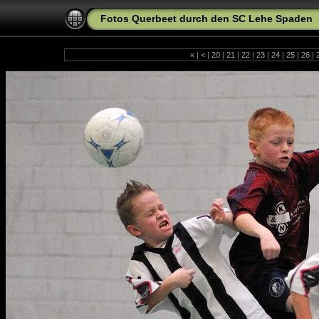
Fotos Querbeet durch den SC Lehe Spaden
«
|
<
|
20
|
21
|
22
|
23
|
24
|
25
|
26
|